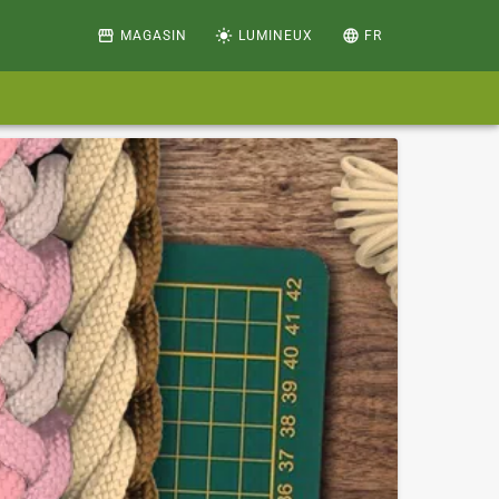
storefront
light_mode
language
MAGASIN
LUMINEUX
FR