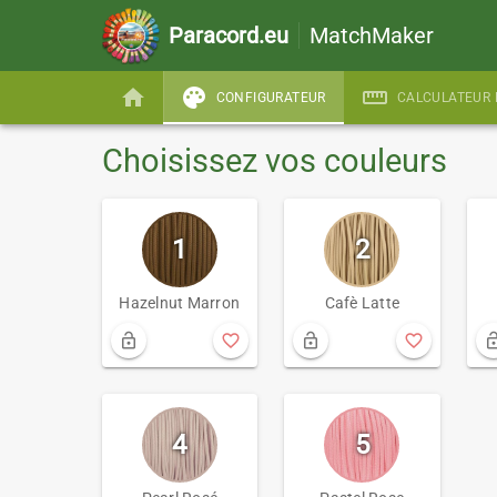
Paracord.eu
MatchMaker
home
palette
straighten
CONFIGURATEUR
CALCULATEUR 
Choisissez vos couleurs
1
2
Hazelnut Marron
Cafè Latte
lock_open
favorite_border
lock_open
favorite_border
lock_o
4
5